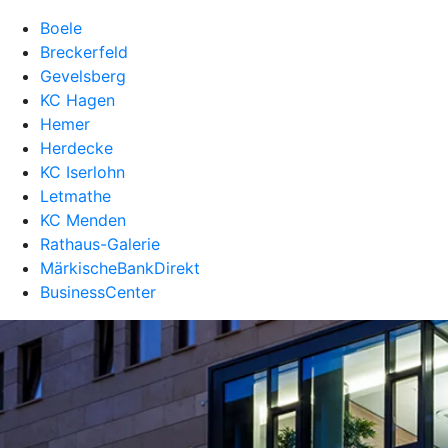
Boele
Breckerfeld
Gevelsberg
KC Hagen
Hemer
Herdecke
KC Iserlohn
Letmathe
KC Menden
Rathaus-Galerie
MärkischeBankDirekt
BusinessCenter