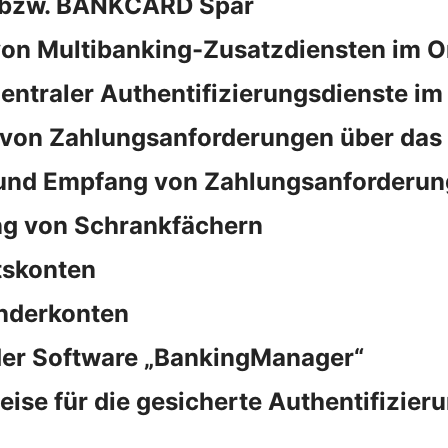
d bzw. BANKCARD Spar
on Multibanking-Zusatzdiensten im O
ntraler Authentifizierungsdienste im
von Zahlungsanforderungen über das
und Empfang von Zahlungsanforderun
ng von Schrankfächern
tskonten
nderkonten
der Software „BankingManager“
e für die gesicherte Authentifizieru