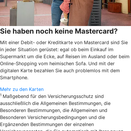
Sie haben noch keine Mastercard?
Mit einer Debit- oder Kreditkarte von Mastercard sind Sie
in jeder Situation gerüstet: egal ob beim Einkauf im
Supermarkt um die Ecke, auf Reisen im Ausland oder beim
Online-Shopping vom heimischen Sofa. Und mit der
digitalen Karte bezahlen Sie auch problemlos mit dem
Smartphone.
Mehr zu den Karten
1
Maßgebend für den Versicherungsschutz sind
ausschließlich die Allgemeinen Bestimmungen, die
Besonderen Bestimmungen, die Allgemeinen und
Besonderen Versicherungsbedingungen und die
Ergänzenden Bestimmungen der einzelnen