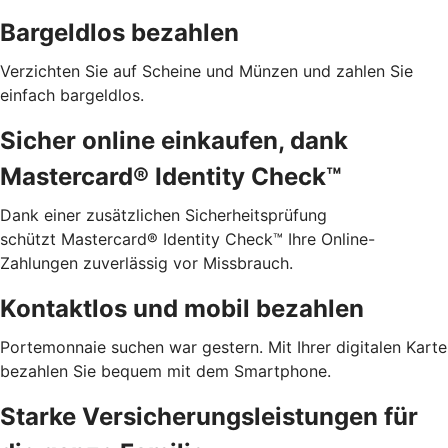
Bargeldlos bezahlen
Verzichten Sie auf Scheine und Münzen und zahlen Sie
einfach bargeldlos.
Sicher online einkaufen, dank
Mastercard® Identity Check™
Dank einer zusätzlichen Sicherheitsprüfung
schützt Mastercard® Identity Check™ Ihre Online-
Zahlungen zuverlässig vor Missbrauch.
Kontaktlos und mobil bezahlen
Portemonnaie suchen war gestern. Mit Ihrer digitalen Karte
bezahlen Sie bequem mit dem Smartphone.
Starke Versicherungsleistungen für