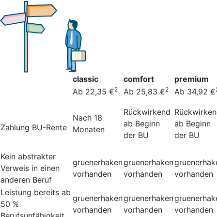
classic
comfort
premium
2
2
Ab 22,35 €
Ab 25,83 €
Ab 34,92 €
Rückwirkend
Rückwirke
Nach 18
ab Beginn
ab Beginn
Zahlung BU-Rente
Monaten
der BU
der BU
Kein abstrakter
gruenerhaken
gruenerhaken
gruenerhak
Verweis in einen
vorhanden
vorhanden
vorhanden
anderen Beruf
Leistung bereits ab
gruenerhaken
gruenerhaken
gruenerhak
50 %
vorhanden
vorhanden
vorhanden
Berufsunfähigkeit