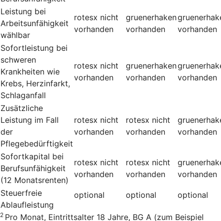
Leistung bei
rotesx
nicht
gruenerhaken
gruenerhak
Arbeitsunfähigkeit
vorhanden
vorhanden
vorhanden
wählbar
Sofortleistung bei
schweren
rotesx
nicht
gruenerhaken
gruenerhak
Krankheiten wie
vorhanden
vorhanden
vorhanden
Krebs, Herzinfarkt,
Schlaganfall
Zusätzliche
Leistung im Fall
rotesx
nicht
rotesx
nicht
gruenerhak
der
vorhanden
vorhanden
vorhanden
Pflegebedürftigkeit
Sofortkapital bei
rotesx
nicht
rotesx
nicht
gruenerhak
Berufsunfähigkeit
vorhanden
vorhanden
vorhanden
(12 Monatsrenten)
Steuerfreie
optional
optional
optional
Ablaufleistung
2
Pro Monat, Eintrittsalter 18 Jahre, BG A (zum Beispiel