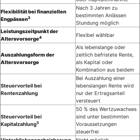
Nach 3 Jahren zu
Flexibilität bei finanziellen
bestimmten Anlässen
3
Engpässen
Stundung möglich
Leistungszeitpunkt der
Flexibel wählbar
4
Altersvorsorge
Als lebenslange oder
Auszahlungsform der
zeitlich befristete Rente,
Altersvorsorge
als Kapital oder
Kombination aus beidem
Bei Auszahlung einer
Steuervorteil bei
lebenslangen Rente wird
Rentenzahlung
nur der Ertragsanteil
versteuert
50 % des Wertzuwachses
Steuervorteil bei
sind unter bestimmten
5
Kapitalzahlung
Voraussetzungen
steuerfrei